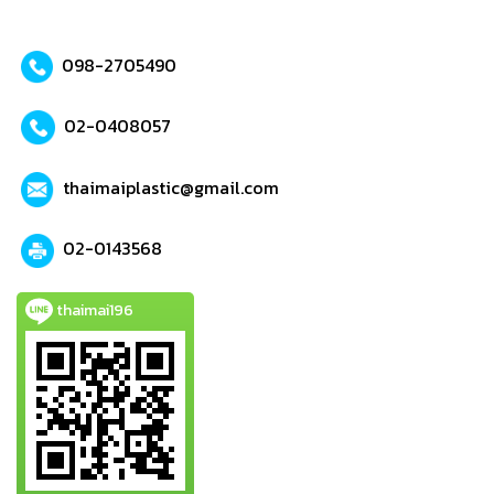
098-2705490
02-0408057
thaimaiplastic@gmail.com
02-0143568
thaimai196